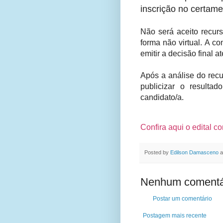
inscrição no certame
Não será aceito recurs
forma não virtual. A c
emitir a decisão final a
Após a análise do recu
publicizar o resultad
candidato/a.
Confira aqui o edital c
Posted by
Edilson Damasceno
a
Nenhum comentá
Postar um comentário
Postagem mais recente