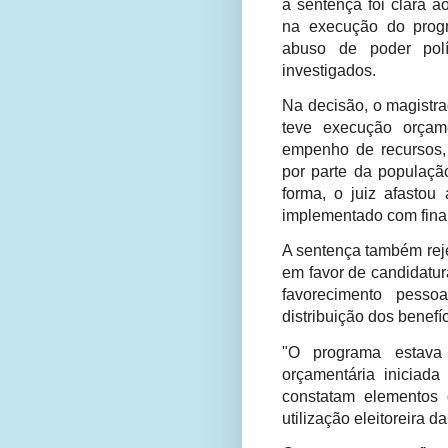
a sentença foi clara a
na execução do prog
abuso de poder polí
investigados.
Na decisão, o magist
teve execução orçam
empenho de recursos, 
por parte da populaçã
forma, o juiz afastou
implementado com finali
A sentença também rej
em favor de candidatu
favorecimento pesso
distribuição dos benefíc
"O programa estava
orçamentária iniciada
constatam elementos 
utilização eleitoreira 