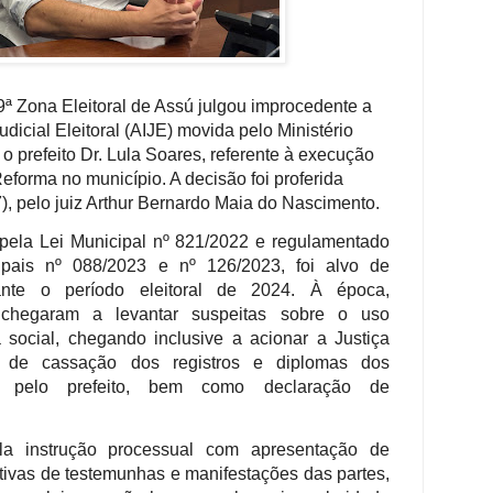
29ª Zona Eleitoral de Assú julgou improcedente a
dicial Eleitoral (AIJE) movida pelo Ministério
a o prefeito Dr. Lula Soares, referente à execução
orma no município. A decisão foi proferida
), pelo juiz Arthur Bernardo Maia do Nascimento.
 pela Lei Municipal nº 821/2022 e regulamentado
ipais nº 088/2023 e nº 126/2023, foi alvo de
ante o período eleitoral de 2024. À época,
s chegaram a levantar suspeitas sobre o uso
iva social, chegando inclusive a acionar a Justiça
o de cassação dos registros e diplomas dos
s pelo prefeito, bem como declaração de
la instrução processual com apresentação de
tivas de testemunhas e manifestações das partes,