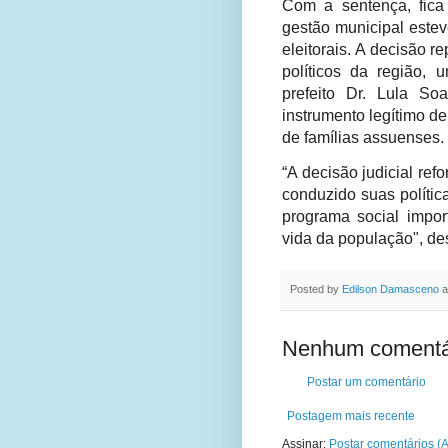
Com a sentença, fica
gestão municipal estev
eleitorais. A decisão 
políticos da região, u
prefeito Dr. Lula S
instrumento legítimo d
de famílias assuenses.
“A decisão judicial re
conduzido suas políti
programa social impor
vida da população", des
Posted by
Edilson Damasceno
a
Nenhum comentá
Postar um comentário
Postagem mais recente
Assinar:
Postar comentários (