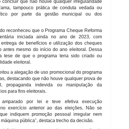
o concluir que não houve qualquer irregularidade
rama, tampouco prática de conduta vedada ou
tico por parte da gestão municipal ou dos
rado reconheceu que o Programa Cheque Reforma
entária iniciada ainda no ano de 2023, com
entrega de benefícios e utilização dos cheques
o antes mesmo do início do ano eleitoral. Dessa
 a tese de que o programa teria sido criado ou
dade eleitoral.
eitou a alegação de uso promocional do programa
ras, destacando que não houve qualquer prova de
al, propaganda indevida ou manipulação da
ios para fins eleitorais.
 amparado por lei e teve efetiva execução
 no exercício anterior ao das eleições. Não se
que indiquem promoção pessoal irregular nem
da máquina pública", destaca trecho da decisão.