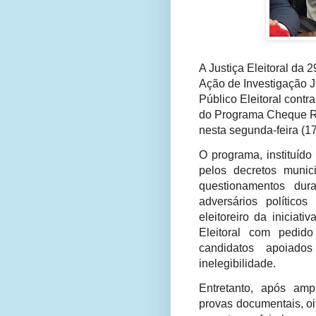
A Justiça Eleitoral da 
Ação de Investigação Ju
Público Eleitoral contr
do Programa Cheque Ref
nesta segunda-feira (17
O programa, instituído
pelos decretos munic
questionamentos dur
adversários político
eleitoreiro da iniciat
Eleitoral com pedid
candidatos apoiado
inelegibilidade.
Entretanto, após amp
provas documentais, oi